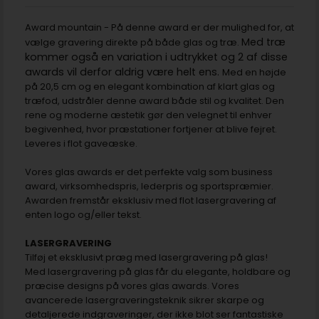
Award mountain - På denne award er der mulighed for, at
Med træ
vælge gravering direkte på både glas og træ.
kommer også en variation i udtrykket og 2 af disse
awards vil derfor aldrig være helt ens.
Med en højde
på 20,5 cm og en elegant kombination af klart glas og
træfod, udstråler denne award både stil og kvalitet. Den
rene og moderne æstetik gør den velegnet til enhver
begivenhed, hvor præstationer fortjener at blive fejret.
Leveres i flot gaveæske.
Vores glas awards er det perfekte valg som business
award, virksomhedspris, lederpris og sportspræmier.
Awarden fremstår eksklusiv med flot lasergravering af
enten logo og/eller tekst.
LASERGRAVERING
Tilføj et eksklusivt præg med lasergravering på glas!
Med lasergravering på glas får du elegante, holdbare og
præcise designs på vores glas awards. Vores
avancerede lasergraveringsteknik sikrer skarpe og
detaljerede indgraveringer, der ikke blot ser fantastiske