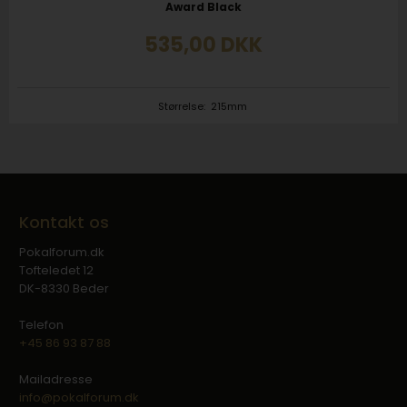
Award Black
535,00
DKK
Størrelse:
215mm
Kontakt os
Pokalforum.dk
Tofteledet 12
DK-8330 Beder
Telefon
+45 86 93 87 88
Mailadresse
info@pokalforum.dk