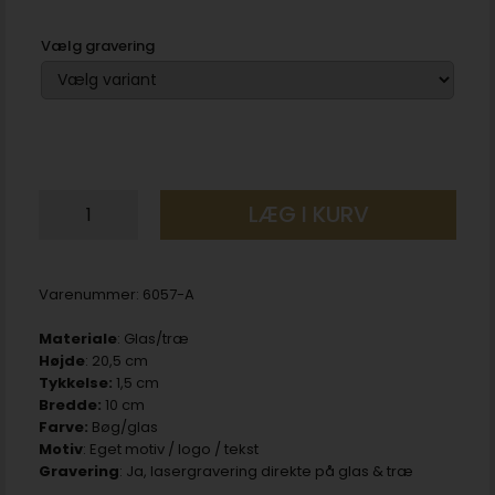
Vælg gravering
LÆG I KURV
Varenummer:
6057-A
Materiale
: Glas/træ
Højde
: 20,5 cm
Tykkelse:
1,5 cm
Bredde:
10 cm
Farve:
Bøg/glas
Motiv
: Eget motiv / logo / tekst
Gravering
: Ja, lasergravering direkte på glas & træ