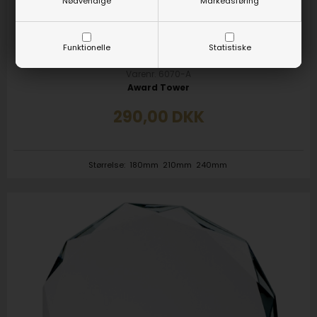
Nødvendige
Markedsføring
Funktionelle
Statistiske
Varenr. 6070-A
Award Tower
290,00
DKK
Størrelse:
180mm
210mm
240mm