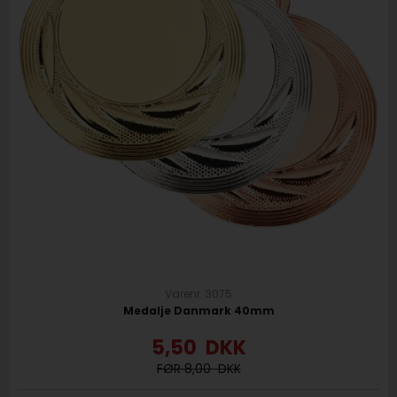
Varenr. 3075
Medalje Danmark 40mm
5,50
DKK
8,00