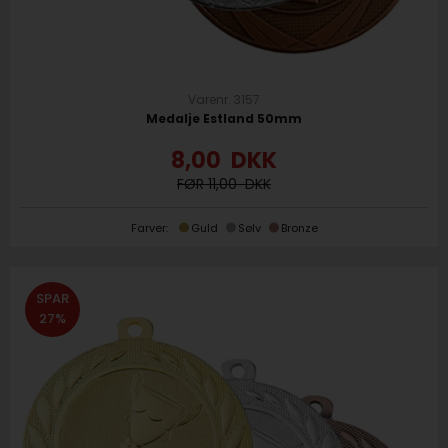
Varenr. 3157
Medalje Estland 50mm
8,00
DKK
11,00
Farver:
Guld
Sølv
Bronze
SPAR
27%