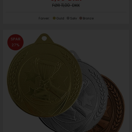
11,00
Farver:
Guld
Sølv
Bronze
SPAR
27%