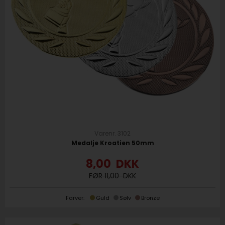
Varenr. 3102
Medalje Kroatien 50mm
8,00
DKK
11,00
Farver:
Guld
Sølv
Bronze