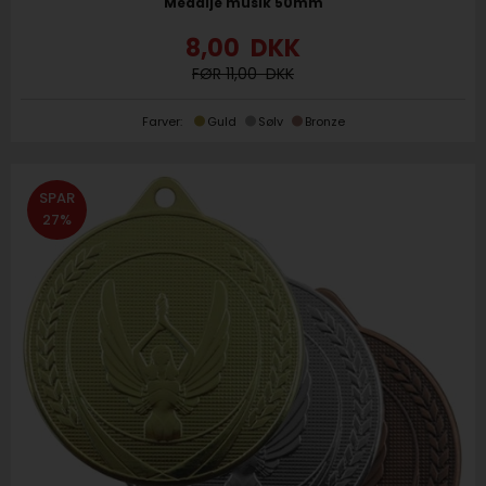
Medalje musik 50mm
8,00
DKK
11,00
Farver:
Guld
Sølv
Bronze
SPAR
27%