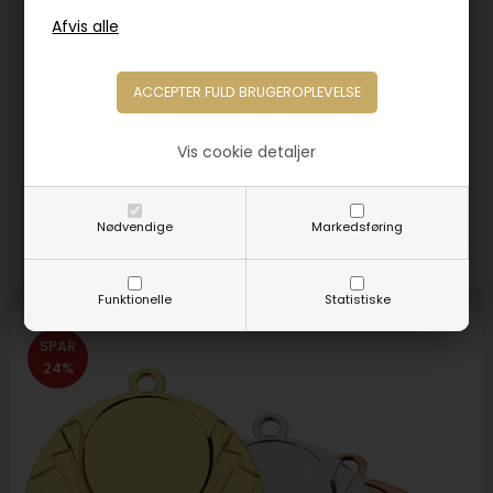
Varenr. 3114
Medalje Tyrkiet 50mm
Vis cookie detaljer
9,50
DKK
12,50
Nødvendige
Markedsføring
Farver:
Guld
Sølv
Bronze
Funktionelle
Statistiske
SPAR
24%