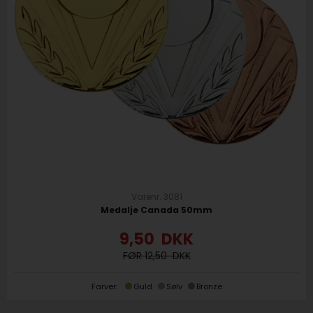
Varenr. 3081
Medalje Canada 50mm
9,50
DKK
12,50
Farver:
Guld
Sølv
Bronze