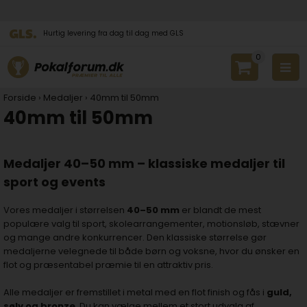
Hurtig levering fra dag til dag med GLS
0
Forside
›
Medaljer
›
40mm til 50mm
40mm til 50mm
Medaljer 40–50 mm – klassiske medaljer til
sport og events
Vores medaljer i størrelsen
40–50 mm
er blandt de mest
populære valg til sport, skolearrangementer, motionsløb, stævner
og mange andre konkurrencer. Den klassiske størrelse gør
medaljerne velegnede til både børn og voksne, hvor du ønsker en
flot og præsentabel præmie til en attraktiv pris.
Alle medaljer er fremstillet i metal med en flot finish og fås i
guld,
sølv og bronze
. Du kan vælge mellem et stort udvalg af