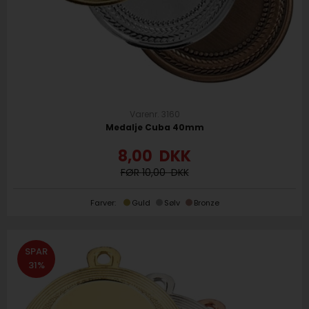
Varenr. 3160
Medalje Cuba 40mm
8,00
DKK
10,00
Farver:
Guld
Sølv
Bronze
SPAR
31%