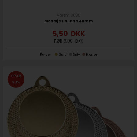
Varenr. 3085
Medalje Holland 40mm
5,50
DKK
9,00
Farver:
Guld
Sølv
Bronze
SPAR
33%