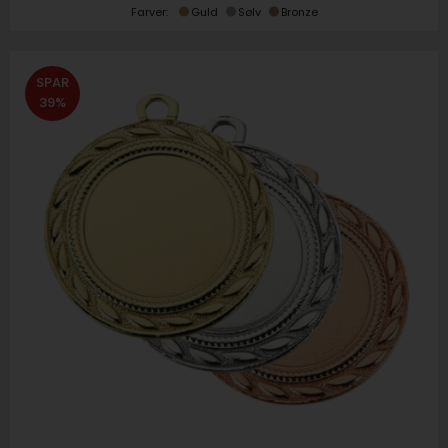
Farver:
Guld
Sølv
Bronze
SPAR
39%