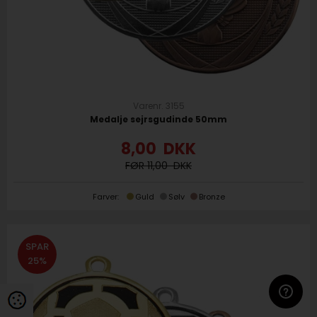
Varenr. 3155
Medalje sejrsgudinde 50mm
8,00
DKK
11,00
Farver:
Guld
Sølv
Bronze
SPAR
25%