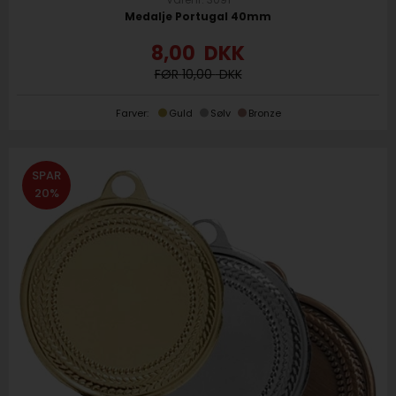
Medalje Portugal 40mm
8,00
DKK
10,00
Farver:
Guld
Sølv
Bronze
SPAR
20%