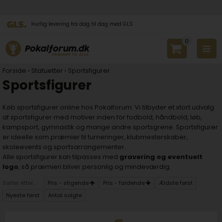
Hurtig levering fra dag til dag med GLS
0
Forside
›
Statuetter
›
Sportsfigurer
Sportsfigurer
Køb sportsfigurer online hos Pokalforum. Vi tilbyder et stort udvalg
af sportsfigurer med motiver inden for fodbold, håndbold, løb,
kampsport, gymnastik og mange andre sportsgrene. Sportsfigurer
er ideelle som præmier til turneringer, klubmesterskaber,
skoleevents og sportsarrangementer.
Alle sportsfigurer kan tilpasses med
gravering og eventuelt
logo
, så præmien bliver personlig og mindeværdig.
Sorter efter...
Pris - stigende
Pris - faldende
Ældste først
Nyeste først
Antal solgte