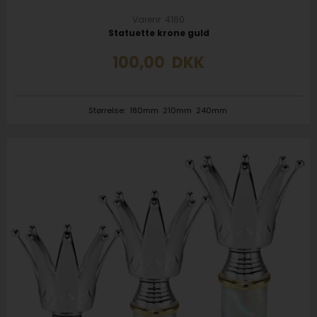
Varenr. 4160
Statuette krone guld
100,00
DKK
Størrelse:
180mm
210mm
240mm