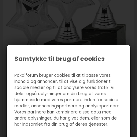
Samtykke til brug af cookies
Pokalforum bruger cookies til at tilpasse vores
indhold og annoncer, til at vise dig funktioner til
sociale medier og til at analysere vores trafik. Vi
Varenr. 5070
deler også oplysninger om din brug af vores
Sportsfigur stjerne sølv
hjemmeside med vores partnere inden for sociale
medier, annonceringspartnere og analysepartnere.
45,00
DKK
Vores partnere kan kombinere disse data med
andre oplysninger, du har givet dem, eller som de
har indsamlet fra din brug af deres tjenester.
Størrelse:
140mm
170mm
195mm