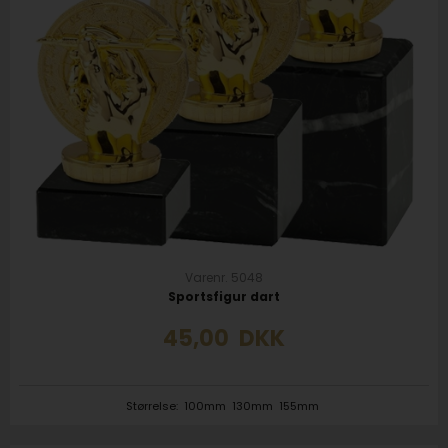
Varenr. 5048
Sportsfigur dart
45,00
DKK
Størrelse:
100mm
130mm
155mm