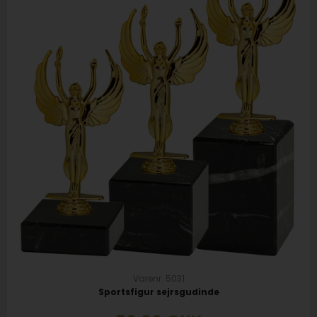
Varenr. 5031
Sportsfigur sejrsgudinde