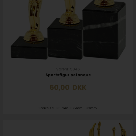
Varenr. 5046
Sportsfigur petanque
50,00
DKK
Størrelse:
135mm
165mm
190mm