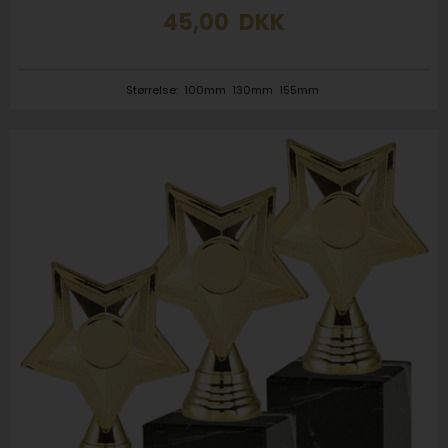
45,00
DKK
Størrelse:
100mm
130mm
155mm