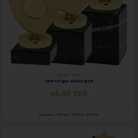
Varenr. 5065
Sportsfigur skjold guld
45,00
DKK
Størrelse:
100mm
130mm
155mm