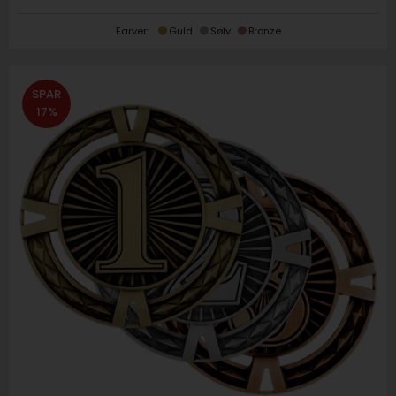
Farver:
Guld
Sølv
Bronze
SPAR
17%