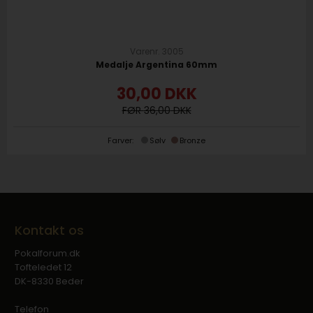
Varenr. 3005
Medalje Argentina 60mm
30,00
DKK
36,00
Farver:
Sølv
Bronze
Kontakt os
Pokalforum.dk
Tofteledet 12
DK-8330 Beder
Telefon