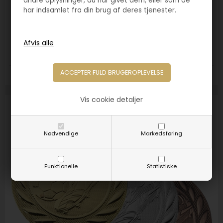
andre oplysninger, du har givet dem, eller som de
har indsamlet fra din brug af deres tjenester.
Varenr. 3115
Fodboldmedalje Tyskland 50mm
9,00
DKK
12,00
Farver:
Guld
Sølv
Bronze
Vis cookie detaljer
SPAR
27%
Nødvendige
Markedsføring
Funktionelle
Statistiske