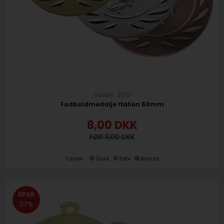
Varenr. 3100
Fodboldmedalje Italien 50mm
8,00
DKK
11,00
Farver:
Guld
Sølv
Bronze
SPAR
27%