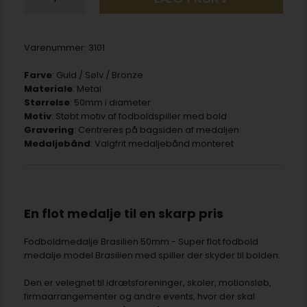
Varenummer:
3101
Farve
: Guld / Sølv / Bronze
Materiale
: Metal
Størrelse
: 50mm i diameter
Motiv
: Støbt motiv af fodboldspiller med bold
Gravering
: Centreres på bagsiden af medaljen
Medaljebånd
: Valgfrit medaljebånd monteret
En flot medalje til en skarp pris
Fodboldmedalje Brasilien 50mm - Super flot fodbold
medalje model Brasilien med spiller der skyder til bolden.
Den er velegnet til idrætsforeninger, skoler, motionsløb,
firmaarrangementer og andre events, hvor der skal