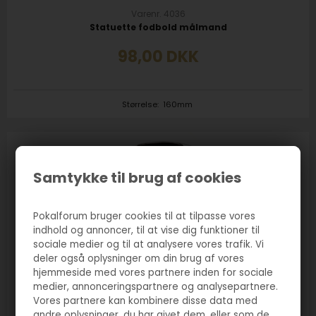
Varenr. 4036
Statuette fodbold målmand
98,00
DKK
Størrelse:
160mm
Samtykke til brug af cookies
Pokalforum bruger cookies til at tilpasse vores
indhold og annoncer, til at vise dig funktioner til
sociale medier og til at analysere vores trafik. Vi
deler også oplysninger om din brug af vores
hjemmeside med vores partnere inden for sociale
medier, annonceringspartnere og analysepartnere.
Vores partnere kan kombinere disse data med
andre oplysninger, du har givet dem, eller som de