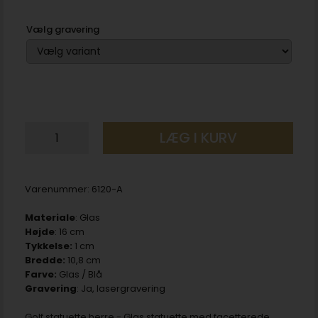
Vælg gravering
LÆG I KURV
Varenummer:
6120-A
Materiale
: Glas
Højde
: 16 cm
Tykkelse:
1 cm
Bredde:
10,8 cm
Farve:
Glas / Blå
Gravering
: Ja, lasergravering
Golf statuette herre - Glas statuette med facetterede