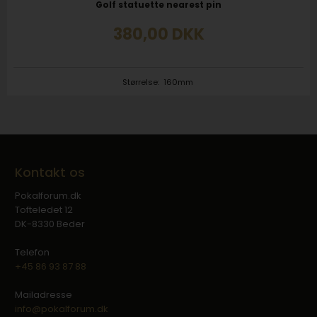
Golf statuette nearest pin
380,00
DKK
Størrelse:
160mm
Kontakt os
Pokalforum.dk
Tofteledet 12
DK-8330 Beder
Telefon
+45 86 93 87 88
Mailadresse
info@pokalforum.dk