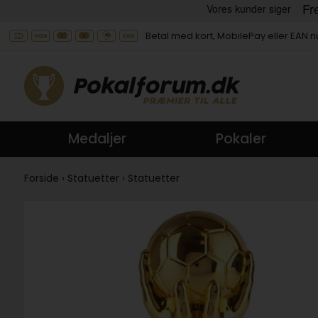
Betal med kort, MobilePay eller EAN
Medaljer
Pokaler
Forside
›
Statuetter
›
Statuetter