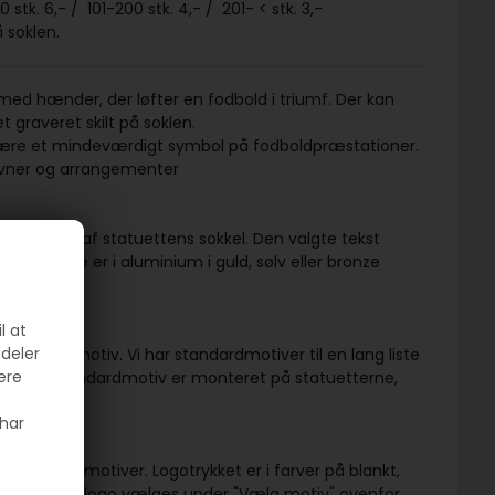
0 stk. 6,- / 101-200 stk. 4,- / 201- < stk. 3,-
 soklen.
 med hænder, der løfter en fodbold i triumf. Der kan
t graveret skilt på soklen.
il være et mindeværdigt symbol på fodboldpræstationer.
tævner og arrangementer
på fronten af statuettens sokkel. Den valgte tekst
ringskilte er i aluminium i guld, sølv eller bronze
res på.
l at
 deler
standardmotiv. Vi har standardmotiver til en lang liste
ere
 Valgfrit standardmotiv er monteret på statuetterne,
har
s standardmotiver. Logotrykket er i farver på blankt,
venfor. Eget logo vælges under "Vælg motiv" ovenfor.