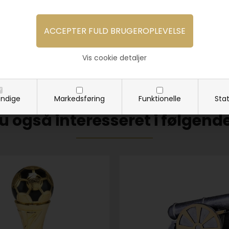
Upload fil i et af følgende formater JPG, PNG e
automatisk.
Altid hurtig levering ved Pokalforum!
Vis cookie detaljer
ndige
Markedsføring
Funktionelle
Stat
u også interesseret i følgend