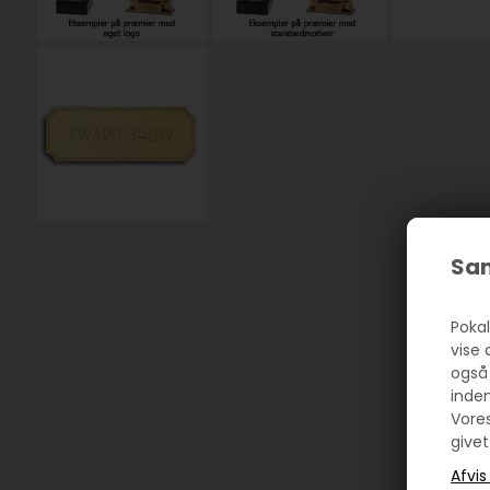
Sam
Pokal
vise 
også
inde
Vore
givet