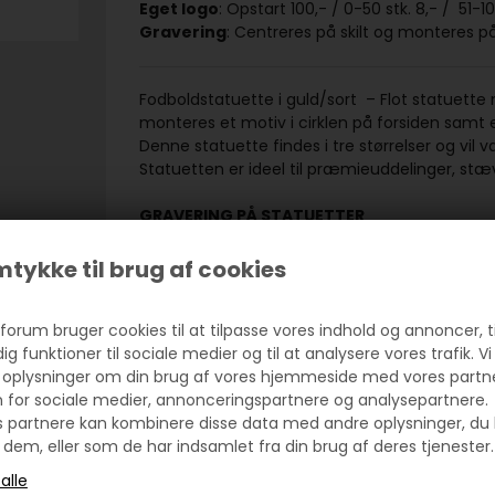
Eget logo
: Opstart 100,- / 0-50 stk. 8,- / 51-10
Gravering
: Centreres på skilt og monteres på
Fodboldstatuette i guld/sort – Flot statuette
monteres et motiv i cirklen på forsiden samt e
Denne statuette findes i tre størrelser og v
Statuetten er ideel til præmieuddelinger, s
GRAVERING PÅ STATUETTER
Der graveres på et sokkelskilt, som monteres 
bliver centreret og sættes pænt op. Vores grave
tykke til brug af cookies
afhængigt af, hvilken statuette de skal monte
forum bruger cookies til at tilpasse vores indhold og annoncer, ti
STANDARDMOTIV PÅ STATUETTER
dig funktioner til sociale medier og til at analysere vores trafik. Vi
På fronten af statuetten monteres det valgte 
 oplysninger om din brug af vores hjemmeside med vores partn
af sportsgrene og events, samt tal og årstal.
n for sociale medier, annonceringspartnere og analysepartnere.
når de leveres.
s partnere kan kombinere disse data med andre oplysninger, du 
 dem, eller som de har indsamlet fra din brug af deres tjenester.
STATUETTER MED EGET LOGO
Eget logo kan monteres som alternativ til vore
selvklæbende folie. Se priser og eksempler o