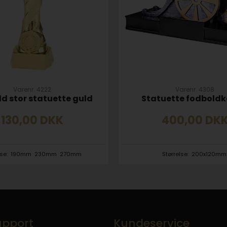
Varenr. 4222
Varenr. 4308
d stor statuette guld
Statuette fodbold
130,00
DKK
400,00
DK
lse:
190mm
230mm
270mm
Størrelse:
200x120mm
pport
Kundeservice