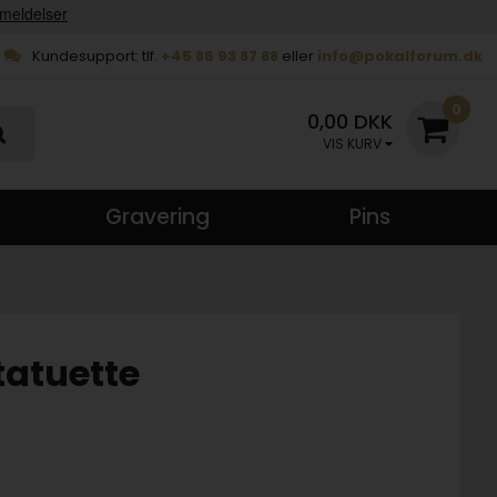
Kundesupport: tlf.
+45 86 93 87 88
eller
info@pokalforum.dk
0
0,00 DKK
VIS KURV
Gravering
Pins
tatuette