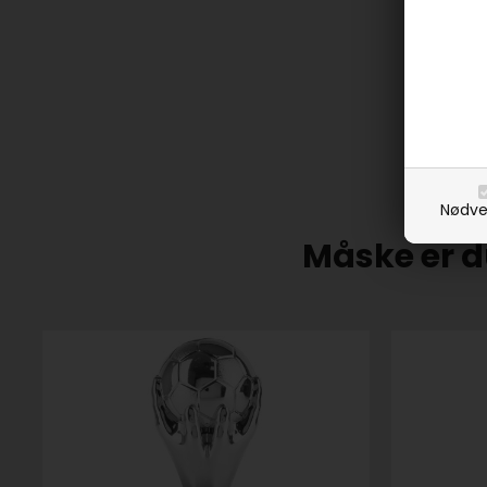
Nødve
Måske er d