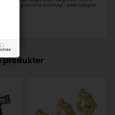
ller PDF i så god kvalitet som muligt - prisen udregnes
istiske
e produkter