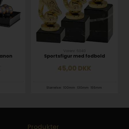
Varenr. 5040
kanon
Sportsfigur med fodbold
K
45,00
DKK
Størrelse:
100mm
130mm
155mm
Produkter