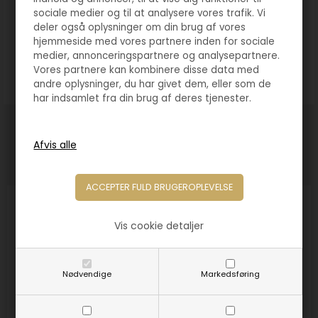
Hos Pokalforum har vi siden 2006 leveret medaljer til
sociale medier og til at analysere vores trafik. Vi
sportsklubber, skoler, institutioner og virksomheder i hele
deler også oplysninger om din brug af vores
Danmark. Vi sender direkte fra vores egen produktion, så
hjemmeside med vores partnere inden for sociale
medaljerne leveres hurtigt og er klar til uddeling ved jeres
medier, annonceringspartnere og analysepartnere.
næste arrangement.
Vores partnere kan kombinere disse data med
andre oplysninger, du har givet dem, eller som de
har indsamlet fra din brug af deres tjenester.
Måske er du også interesseret i følgende
produkter
Vis cookie detaljer
Nødvendige
Markedsføring