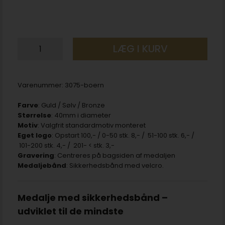
LÆG I KURV
Varenummer:
3075-boern
Farve
: Guld / Sølv / Bronze
Størrelse
: 40mm i diameter
Motiv
: Valgfrit standardmotiv monteret
Eget logo
: Opstart 100,- / 0-50 stk. 8,- / 51-100 stk. 6,- /
101-200 stk. 4,- / 201- < stk. 3,-
Gravering
: Centreres på bagsiden af medaljen
Medaljebånd
: Sikkerhedsbånd med velcro.
Medalje med sikkerhedsbånd –
udviklet til de mindste