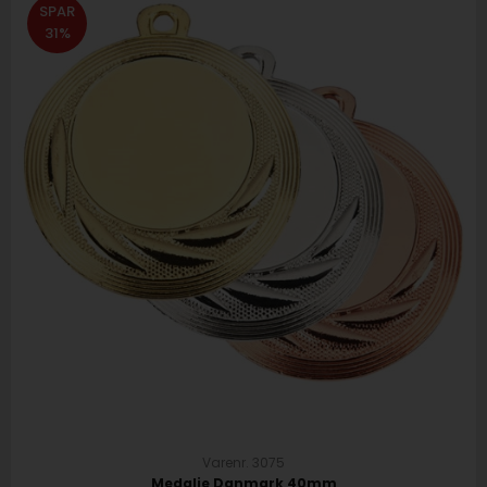
SPAR
31%
Varenr. 3075
Medalje Danmark 40mm