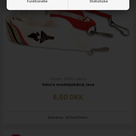
Funktionelle
Statistiske
Varenr. 3080-velcro
Velcro medaljebånd, løse
6,50
DKK
Størrelse:
900x200mm