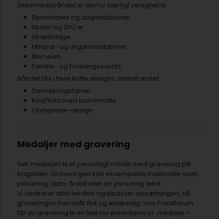
Sikkerhedsbåndet er derfor særligt velegnet til:
Børnehaver og daginstitutioner
Skoler og SFO'er
Idrætsdage
Miniput- og ungdomsstævner
Børneløb
Familie- og foreningsevents
Båndet fås i flere flotte designs, blandt andet:
Dannebrogsfarver
Rød/hvid med børnemotiv
Olympiade-design
Medaljer med gravering
Gør medaljen til et personligt minde med gravering på
bagsiden. Graveringen kan eksempelvis indeholde navn,
placering, dato, årstal eller en personlig tekst.
Vi centrerer altid teksten og tilpasser opsætningen, så
graveringen fremstår flot og letlæselig. Hos Pokalforum
får du gravering til en fast lav enhedspris pr. medalje –