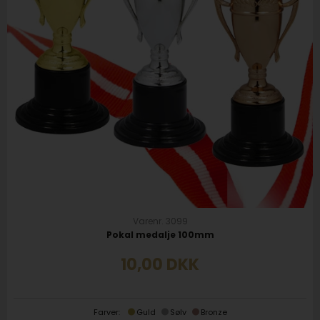
Varenr. 3099
Pokal medalje 100mm
10,00
DKK
Farver:
Guld
Sølv
Bronze