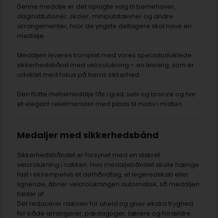
Denne medalje er det oplagte valg til børnehaver,
daginstitutioner, skoler, miniputstævner og andre
arrangementer, hvor de yngste deltagere skal have en
medalje.
Medaljen leveres komplet med vores specialudviklede
sikkerhedsbånd med velcrolukning – en løsning, som er
udviklet med fokus på børns sikkerhed.
Den flotte metalmedalje fås i guld, sølv og bronze og har
et elegant reliefmønster med plads til motiv i midten.
Medaljer med sikkerhedsbånd
Sikkerhedsbåndet er forsynet med en diskret
velcrolukning i nakken. Hvis medaljebåndet skulle hænge
fast i eksempelvis et dørhåndtag, et legeredskab eller
lignende, åbner velcrolukningen automatisk, så medaljen
falder af.
Det reducerer risikoen for uheld og giver ekstra tryghed
for både arrangører, pædagoger, lærere og forældre.