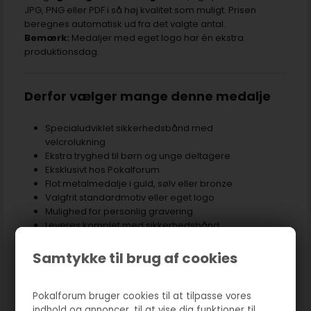
JPG, PNG eller PDF i så høj kvalitet som muligt. Prisen
beregnes automatisk ud fra det valgte antal.
Bemærk:
Medaljer med eget logo har én ekstra
produktionsdag.
Derfor vælger mange denne medalje
Specialudviklet sikkerhedsbånd med
velcrolukning
Ekstra tryghed til børn og unge deltagere
Eksklusivt hos Pokalforum
Flot metalmedalje i guld, sølv eller bronze
Valgfrit standardmotiv eller eget logo
Mulighed for personlig gravering
Leveres komplet med sikkerhedsbånd
Hurtig levering fra Danmark
Samtykke til brug af cookies
Hurtig levering fra Pokalforum
Pokalforum bruger cookies til at tilpasse vores
indhold og annoncer, til at vise dig funktioner til