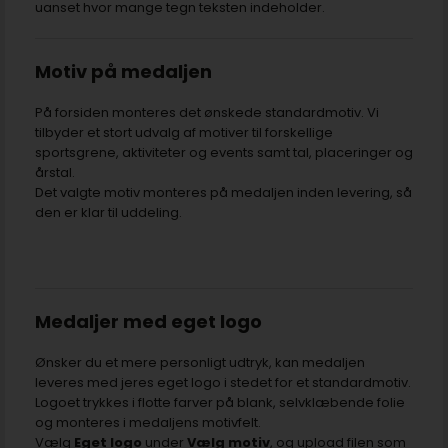
uanset hvor mange tegn teksten indeholder.
Motiv på medaljen
På forsiden monteres det ønskede standardmotiv. Vi
tilbyder et stort udvalg af motiver til forskellige
sportsgrene, aktiviteter og events samt tal, placeringer og
årstal.
Det valgte motiv monteres på medaljen inden levering, så
den er klar til uddeling.
Medaljer med eget logo
Ønsker du et mere personligt udtryk, kan medaljen
leveres med jeres eget logo i stedet for et standardmotiv.
Logoet trykkes i flotte farver på blank, selvklæbende folie
og monteres i medaljens motivfelt.
Vælg
Eget logo
under
Vælg motiv
, og upload filen som