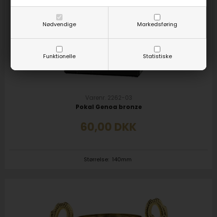
Nødvendige
Markedsføring
Funktionelle
Statistiske
Varenr. 2262-03
Pokal Genoa bronze
60,00
DKK
Størrelse:
140mm