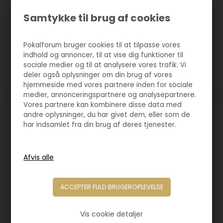
Samtykke til brug af cookies
Varenr. 2262-02
Pokal Genoa sølv
Pokalforum bruger cookies til at tilpasse vores
60,00
DKK
indhold og annoncer, til at vise dig funktioner til
sociale medier og til at analysere vores trafik. Vi
deler også oplysninger om din brug af vores
Størrelse:
140mm
hjemmeside med vores partnere inden for sociale
medier, annonceringspartnere og analysepartnere.
Vores partnere kan kombinere disse data med
andre oplysninger, du har givet dem, eller som de
har indsamlet fra din brug af deres tjenester.
Vis cookie detaljer