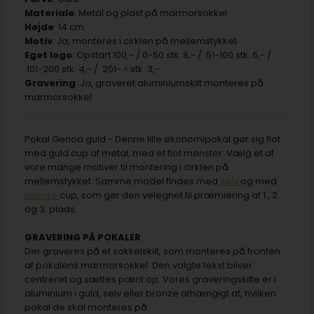
Materiale
: Metal og plast på marmorsokkel
Højde
: 14 cm
Motiv
: Ja, monteres i cirklen på mellemstykket
Eget logo
: Opstart 100,- / 0-50 stk. 8,- / 51-100 stk. 6,- /
101-200 stk. 4,- / 201- < stk. 3,-
Gravering
: Ja, graveret aluminiumskilt monteres på
marmorsokkel
Pokal Genoa guld - Denne lille økonomipokal gør sig flot
med guld cup af metal, med et flot mønster. Vælg et af
vore mange motiver til montering i cirklen på
mellemstykket. Samme model findes med
sølv
og med
bronze
cup, som gør den velegnet til præmiering af 1., 2.
og 3. plads.
GRAVERING PÅ POKALER
Der graveres på et sokkelskilt, som monteres på fronten
af pokalens marmorsokkel. Den valgte tekst bliver
centreret og sættes pænt op. Vores graveringskilte er i
aluminium i guld, sølv eller bronze afhængigt af, hvilken
pokal de skal monteres på.