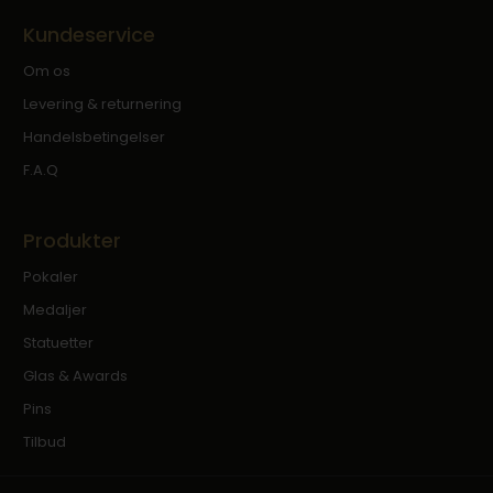
Kundeservice
Om os
Levering & returnering
Handelsbetingelser
F.A.Q
Produkter
Pokaler
Medaljer
Statuetter
Glas & Awards
Pins
Tilbud