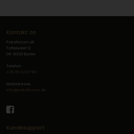
Kontakt os
Pokalforum.dk
Tofteledet 12
DK-8330 Beder
Telefon
+45 86 93 87 88
Mailadresse
info@pokalforum.dk
Kundesupport