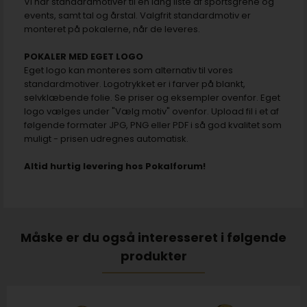
Vi har standardmotiver til en lang liste af sportsgrene og
events, samt tal og årstal. Valgfrit standardmotiv er
monteret på pokalerne, når de leveres.
POKALER MED EGET LOGO
Eget logo kan monteres som alternativ til vores
standardmotiver. Logotrykket er i farver på blankt,
selvklæbende folie. Se priser og eksempler ovenfor. Eget
logo vælges under "Vælg motiv" ovenfor. Upload fil i et af
følgende formater JPG, PNG eller PDF i så god kvalitet som
muligt - prisen udregnes automatisk.
Altid hurtig levering hos Pokalforum!
Måske er du også interesseret i følgende
produkter