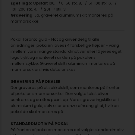
Eget logo
: Opstart 100,- / 0-50 stk. 8,- / 51-100 stk. 6,- /
101-200 stk. 4,- / 201- < stk. 3,-
Gravering
: Ja, graveret aluminiumskilt monteres på
marmorsokkel
Pokal Toronto guld - Flot og anvendelig til alle
anledninger, pokalen laves i 4 forskellige højder - vælg
imellem vore mange standardmotiver eller få jeres eget
logo trykt og monteret i cirklen på pokalens
mellemstykke. Graveret skilt i aluminium monteres på
marmorsoklen, hvis dette ønskes.
GRAVERING PÅ POKALER
Der graveres på et sokkelskilt, som monteres på fronten
af pokalens marmorsokkel. Den valgte tekst bliver
centreret og sættes pænt op. Vores graveringskilte er i
aluminium i guld, sølv eller bronze afhængigt af, hvilken
pokal de skal monteres på.
STANDARDMOTIV PÅ POKAL
På fronten af pokalen monteres det valgte standardmotiv.