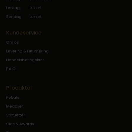
Lørdag
Lukket
Søndag
Lukket
Kundeservice
Om os
Levering & returnering
Handelsbetingelser
F.A.Q
Produkter
Pokaler
Medaljer
Statuetter
Glas & Awards