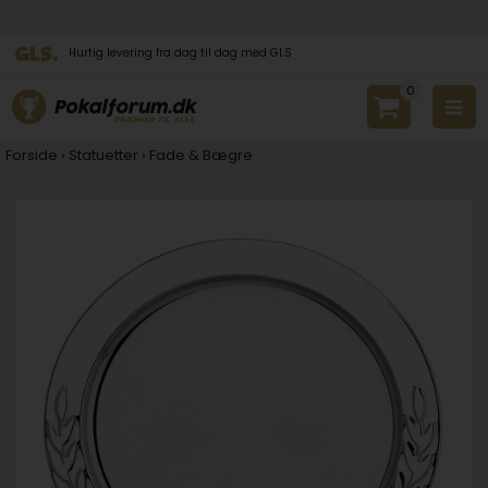
Hurtig levering fra dag til dag med GLS
0
Forside
›
Statuetter
›
Fade & Bægre