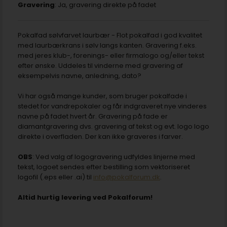
Gravering
: Ja, gravering direkte på fadet
Pokalfad sølvfarvet laurbær - Flot pokalfad i god kvalitet
med laurbærkrans i sølv langs kanten. Gravering f.eks.
med jeres klub-, forenings- eller firmalogo og/eller tekst
efter ønske. Uddeles til vinderne med gravering af
eksempelvis navne, anledning, dato?
Vi har også mange kunder, som bruger pokalfade i
stedet for vandrepokaler og får indgraveret nye vinderes
navne på fadet hvert år. Gravering på fade er
diamantgravering dvs. gravering af tekst og evt. logo logo
direkte i overfladen. Der kan ikke graveres i farver.
OBS
: Ved valg af logogravering udfyldes linjerne med
tekst, logoet sendes efter bestilling som vektoriseret
logofil (.eps eller .ai) til
info@pokalforum.dk
.
Altid hurtig levering ved Pokalforum!