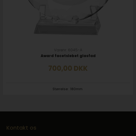
Varenr. 6045-A
Award facetslebet glasfad
700,00
DKK
Størrelse:
180mm
Kontakt os