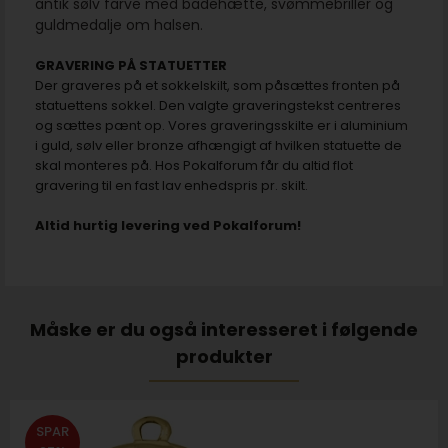
antik sølv farve med badehætte, svømmebriller og
guldmedalje om halsen.
GRAVERING PÅ STATUETTER
Der graveres på et sokkelskilt, som påsættes fronten på
statuettens sokkel. Den valgte graveringstekst centreres
og sættes pænt op. Vores graveringsskilte er i aluminium
i guld, sølv eller bronze afhængigt af hvilken statuette de
skal monteres på. Hos Pokalforum får du altid flot
gravering til en fast lav enhedspris pr. skilt.
Altid hurtig levering ved Pokalforum!
Måske er du også interesseret i følgende
produkter
SPAR