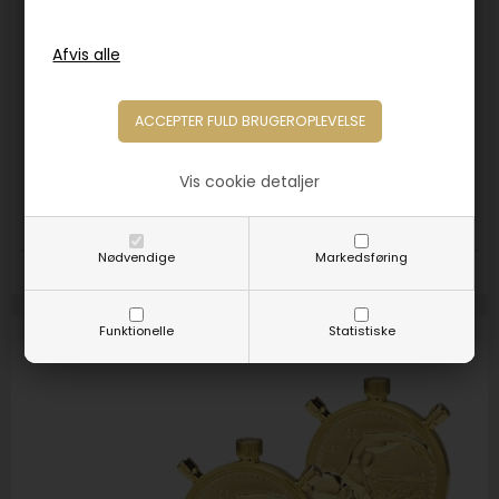
Varenr. 3104
Svømmemedalje 50mm
Vis cookie detaljer
8,00
DKK
11,00
Nødvendige
Markedsføring
Farver:
Guld
Sølv
Bronze
Funktionelle
Statistiske