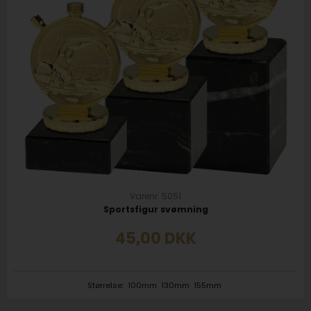
Varenr. 5051
Sportsfigur svømning
45,00
DKK
Størrelse:
100mm
130mm
155mm