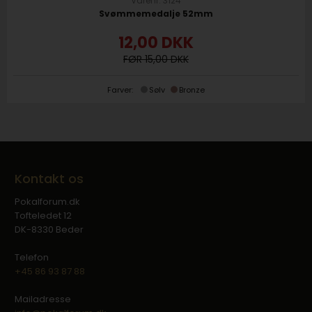
Varenr. 3124
Svømmemedalje 52mm
12,00
DKK
15,00
Farver:
Sølv
Bronze
Kontakt os
Pokalforum.dk
Tofteledet 12
DK-8330 Beder
Telefon
+45 86 93 87 88
Mailadresse