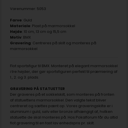
Varenummer:
5053
Farve
: Guld
Materiale
: Plast på marmorsokkel
Højde
: 10 cm, 13 cm og 15,5 cm
Motiv
: BMX
Gravering
: Centreres på skilt og monteres på
marmorsokkel
Flot sportsfigur til BMX. Monteret på elegant marmorsokkel
i tre højder, der gør sportsfiguren perfekt til præmiering af
1., 2. og 3. plads.
GRAVERING PÅ STATUETTER
Der graveres på et sokkelskilt, som monteres på fronten
af statuettens marmorsokkel. Den valgte tekst bliver
centreret og sættes pænt op. Vores graveringskilte er i
aluminium i guld, sølv eller bronze afhængigt af, hvilken
statuette de skal monteres på. Hos Pokalforum får du altid
flot gravering til en fast lav enhedspris pr. skilt.