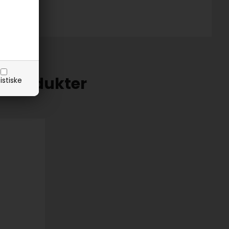
e produkter
istiske