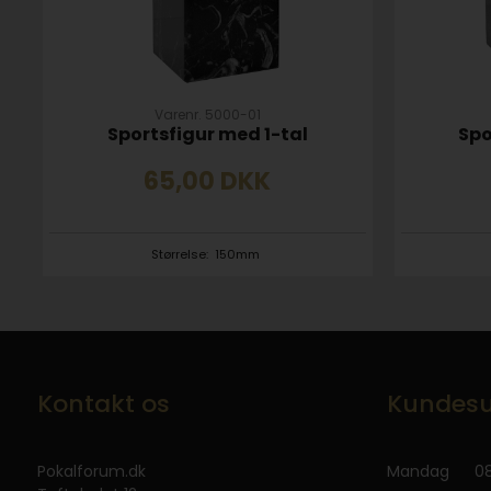
Varenr. 5000-01
Sportsfigur med 1-tal
Spo
65,00
DKK
Størrelse:
150mm
Kontakt os
Kundesu
Pokalforum.dk
Mandag
08