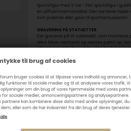
Sportsfigur med 3-tal - Flot sportsfigur i gu
en stilfuld marmorsokkel. Den samlede højde er 
som præmie eller gave til sportsentusiasten.
GRAVERING PÅ STATUETTER
Der graveres på et sokkelskilt, som monteres
tekst bliver centreret og sættes pænt op. Vores
afhængigt af, hvilken statuette de skal monter
fast lav enhedspris pr. skilt.
tykke til brug af cookies
STANDARDMOTIV PÅ STATUETTER
På fronten af statuetten monteres det valgte 
forum bruger cookies til at tilpasse vores indhold og annoncer, ti
af sportsgrene og events, samt tal og årstal.
dig funktioner til sociale medier og til at analysere vores trafik. Vi
når de leveres.
 oplysninger om din brug af vores hjemmeside med vores partn
n for sociale medier, annonceringspartnere og analysepartnere.
STATUETTER MED EGET LOGO
s partnere kan kombinere disse data med andre oplysninger, du 
Eget logo kan monteres som alternativ til vore
 dem, eller som de har indsamlet fra din brug af deres tjenester.
selvklæbende folie. Se priser og eksempler o
Upload fil i et af følgende formater JPG, PNG e
automatisk.