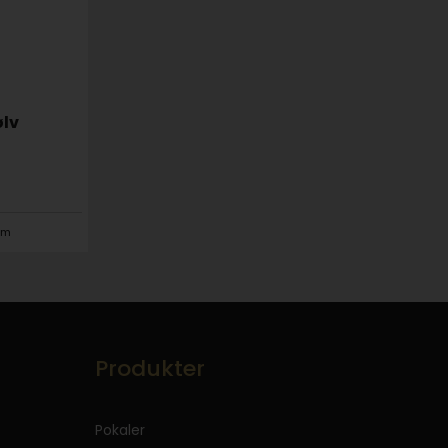
ølv
mm
Produkter
Pokaler