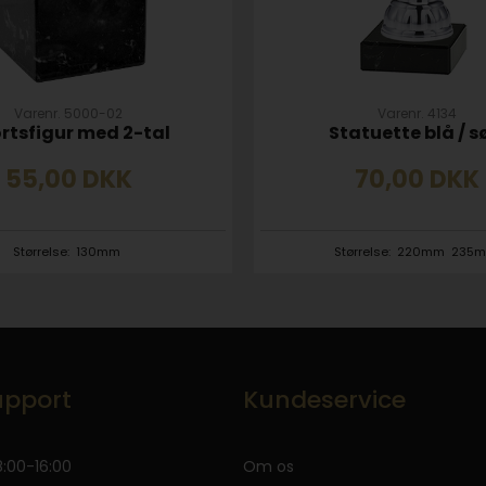
Varenr. 5000-02
Varenr. 4134
rtsfigur med 2-tal
Statuette blå / s
55,00
DKK
70,00
DKK
Størrelse:
130mm
Størrelse:
220mm
235
pport
Kundeservice
:00-16:00
Om os