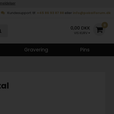
Kundesupport: tlf.
+45 86 93 87 88
eller
info@pokalforum.dk
0
0,00 DKK
VIS KURV
Gravering
Pins
tal