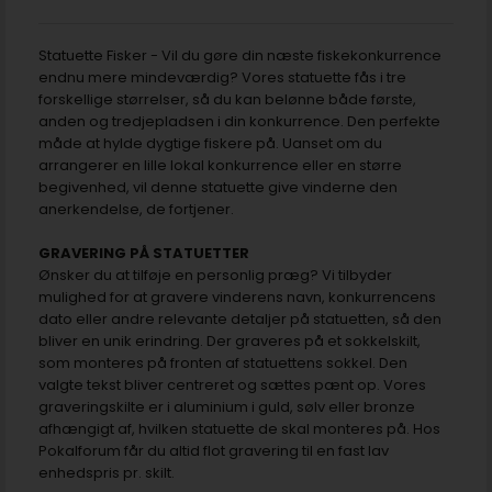
Statuette Fisker - Vil du gøre din næste fiskekonkurrence
endnu mere mindeværdig? Vores statuette fås i tre
forskellige størrelser, så du kan belønne både første,
anden og tredjepladsen i din konkurrence. Den perfekte
måde at hylde dygtige fiskere på. Uanset om du
arrangerer en lille lokal konkurrence eller en større
begivenhed, vil denne statuette give vinderne den
anerkendelse, de fortjener.
GRAVERING PÅ STATUETTER
Ønsker du at tilføje en personlig præg? Vi tilbyder
mulighed for at gravere vinderens navn, konkurrencens
dato eller andre relevante detaljer på statuetten, så den
bliver en unik erindring. Der graveres på et sokkelskilt,
som monteres på fronten af statuettens sokkel. Den
valgte tekst bliver centreret og sættes pænt op. Vores
graveringskilte er i aluminium i guld, sølv eller bronze
afhængigt af, hvilken statuette de skal monteres på. Hos
Pokalforum får du altid flot gravering til en fast lav
enhedspris pr. skilt.