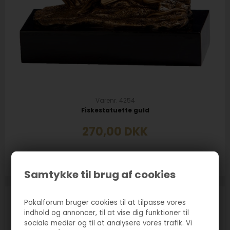
Varenr. 4254
Fiskestatuette guld
270,00
DKK
Størrelse:
140x157mm
Samtykke til brug af cookies
Pokalforum bruger cookies til at tilpasse vores
indhold og annoncer, til at vise dig funktioner til
sociale medier og til at analysere vores trafik. Vi