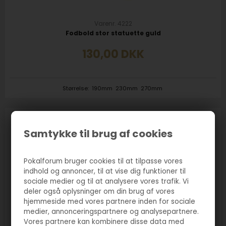
Varenr. 4222
Fodbold stor statuette guld
130,00
DKK
Størrelse:
190mm
230mm
270mm
Samtykke til brug af cookies
Pokalforum bruger cookies til at tilpasse vores
indhold og annoncer, til at vise dig funktioner til
sociale medier og til at analysere vores trafik. Vi
deler også oplysninger om din brug af vores
hjemmeside med vores partnere inden for sociale
medier, annonceringspartnere og analysepartnere.
Vores partnere kan kombinere disse data med