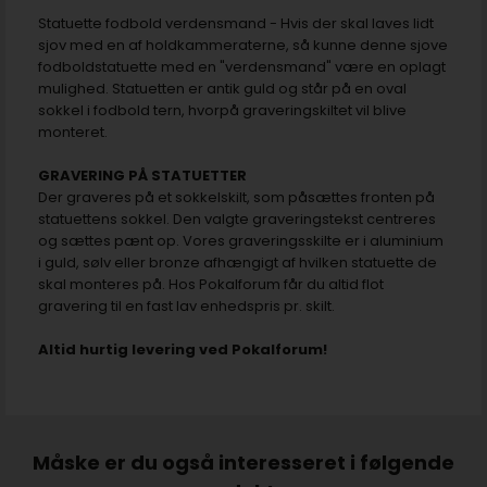
Statuette fodbold verdensmand - Hvis der skal laves lidt
sjov med en af holdkammeraterne, så kunne denne sjove
fodboldstatuette med en "verdensmand" være en oplagt
mulighed. Statuetten er antik guld og står på en oval
sokkel i fodbold tern, hvorpå graveringskiltet vil blive
monteret.
GRAVERING PÅ STATUETTER
Der graveres på et sokkelskilt, som påsættes fronten på
statuettens sokkel. Den valgte graveringstekst centreres
og sættes pænt op. Vores graveringsskilte er i aluminium
i guld, sølv eller bronze afhængigt af hvilken statuette de
skal monteres på. Hos Pokalforum får du altid flot
gravering til en fast lav enhedspris pr. skilt.
Altid hurtig levering ved Pokalforum!
Måske er du også interesseret i følgende