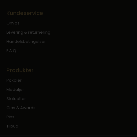
Kundeservice
Om os
Levering & returnering
Handelsbetingelser
F.A.Q
Produkter
Pokaler
Medaljer
Statuetter
Glas & Awards
Pins
Tilbud