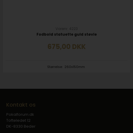
Varenr. 4223
Fodbold statuette guld støvle
675,00
DKK
Størrelse:
260x150mm
Kontakt os
Pokalforum.dk
Tofteledet 12
DK-8330 Beder