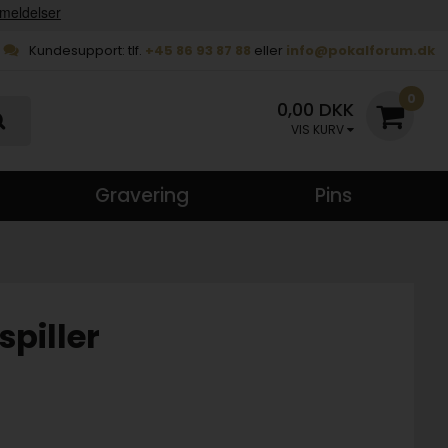
Kundesupport: tlf.
+45 86 93 87 88
eller
info@pokalforum.dk
0
0,00 DKK
VIS KURV
Gravering
Pins
spiller