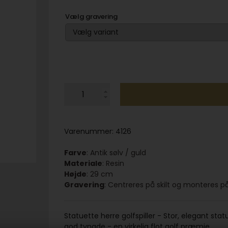
Vælg gravering
Varenummer:
4126
Farve
: Antik sølv / guld
Materiale
: Resin
Højde
: 29 cm
Gravering
: Centreres på skilt og monteres p
Statuette herre golfspiller - Stor, elegant statu
god tyngde - en virkelig flot golf præmie.