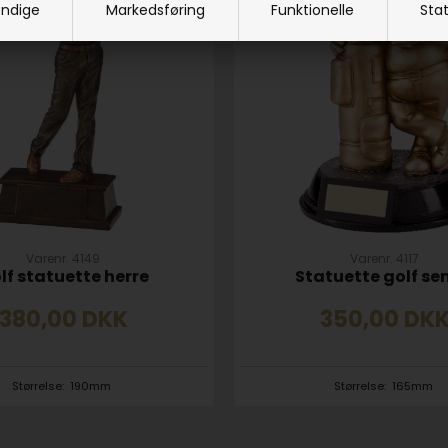
ndige
Markedsføring
Funktionelle
Stat
Varenr. 4149
Varenr. 4117
lf statuette herre
Statuette golf se
380,00
DKK
350,00
DK
Størrelse:
190mm
Størrelse:
165mm