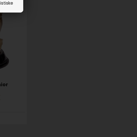
istiske
nior
K