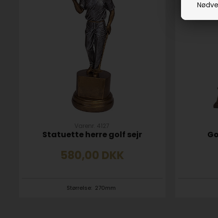
Nødve
Varenr. 4127
Statuette herre golf sejr
Go
580,00
DKK
Størrelse:
270mm