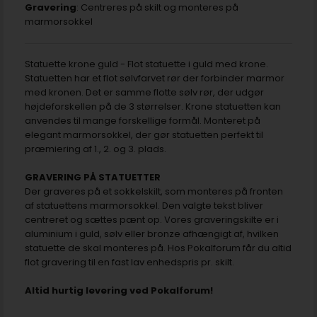
Gravering
: Centreres på skilt og monteres på
marmorsokkel
Statuette krone guld - Flot statuette i guld med krone.
Statuetten har et flot sølvfarvet rør der forbinder marmor
med kronen. Det er samme flotte sølv rør, der udgør
højdeforskellen på de 3 størrelser. Krone statuetten kan
anvendes til mange forskellige formål. Monteret på
elegant marmorsokkel, der gør statuetten perfekt til
præmiering af 1., 2. og 3. plads.
GRAVERING PÅ STATUETTER
Der graveres på et sokkelskilt, som monteres på fronten
af statuettens marmorsokkel. Den valgte tekst bliver
centreret og sættes pænt op. Vores graveringskilte er i
aluminium i guld, sølv eller bronze afhængigt af, hvilken
statuette de skal monteres på. Hos Pokalforum får du altid
flot gravering til en fast lav enhedspris pr. skilt.
Altid hurtig levering ved Pokalforum!