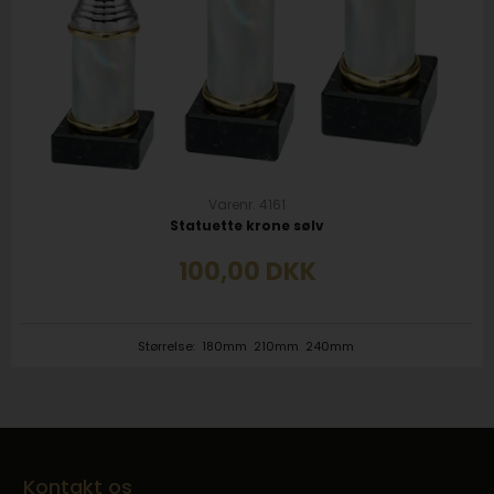
Varenr. 4161
Statuette krone sølv
100,00
DKK
Størrelse:
180mm
210mm
240mm
Kontakt os