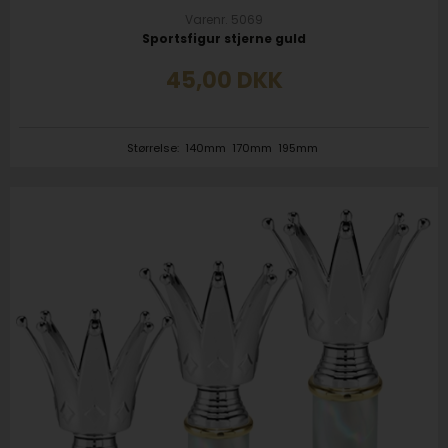
Varenr. 5069
Sportsfigur stjerne guld
45,00
DKK
Størrelse:
140mm
170mm
195mm