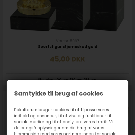
Varenr. 5067
Sportsfigur stjerneskud guld
45,00
DKK
Størrelse:
100mm
130mm
155mm
Samtykke til brug af cookies
Pokalforum bruger cookies til at tilpasse vores
indhold og annoncer, til at vise dig funktioner til
sociale medier og til at analysere vores trafik. Vi
deler også oplysninger om din brug af vores
hjemmeside med vores partnere inden for sociale