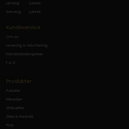
Lørdag
Lukket
Søndag
Lukket
Kundeservice
Om os
Levering & returnering
Handelsbetingelser
F.A.Q
Produkter
Pokaler
Medaljer
Statuetter
Glas & Awards
Pins