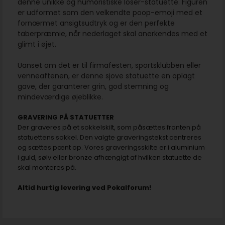
denne unikke og humoristiske loser-statuette. Figuren
er udformet som den velkendte poop-emoji med et
fornærmet ansigtsudtryk og er den perfekte
taberpræmie, når nederlaget skal anerkendes med et
glimt i øjet.
Uanset om det er til firmafesten, sportsklubben eller
venneaftenen, er denne sjove statuette en oplagt
gave, der garanterer grin, god stemning og
mindeværdige øjeblikke.
GRAVERING PÅ STATUETTER
Der graveres på et sokkelskilt, som påsættes fronten på
statuettens sokkel. Den valgte graveringstekst centreres
og sættes pænt op. Vores graveringsskilte er i aluminium
i guld, sølv eller bronze afhængigt af hvilken statuette de
skal monteres på.
Altid hurtig levering ved Pokalforum!