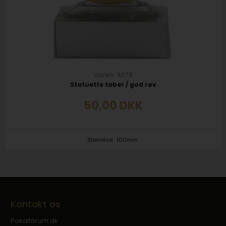
Varenr. 4079
Statuette taber / god røv
50,00
DKK
Størrelse:
100mm
Kontakt os
Pokalforum.dk