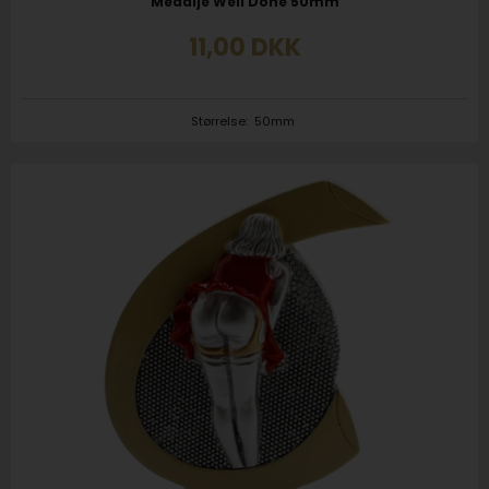
Medalje Well Done 50mm
11,00
DKK
Størrelse:
50mm