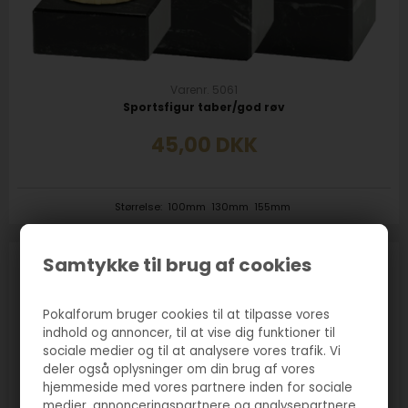
Varenr. 5061
Sportsfigur taber/god røv
45,00
DKK
Størrelse:
100mm
130mm
155mm
Samtykke til brug af cookies
Pokalforum bruger cookies til at tilpasse vores
indhold og annoncer, til at vise dig funktioner til
sociale medier og til at analysere vores trafik. Vi
deler også oplysninger om din brug af vores
hjemmeside med vores partnere inden for sociale
medier, annonceringspartnere og analysepartnere.