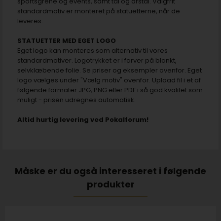
sportsgrene og events, samt tal og årstal. Valgfrit
standardmotiv er monteret på statuetterne, når de
leveres.
STATUETTER MED EGET LOGO
Eget logo kan monteres som alternativ til vores
standardmotiver. Logotrykket er i farver på blankt,
selvklæbende folie. Se priser og eksempler ovenfor. Eget
logo vælges under "Vælg motiv" ovenfor. Upload fil i et af
følgende formater JPG, PNG eller PDF i så god kvalitet som
muligt - prisen udregnes automatisk.
Altid hurtig levering ved Pokalforum!
Måske er du også interesseret i følgende
produkter