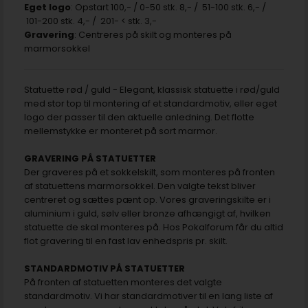
Eget logo
: Opstart 100,- / 0-50 stk. 8,- / 51-100 stk. 6,- /
101-200 stk. 4,- / 201- < stk. 3,-
Gravering
: Centreres på skilt og monteres på
marmorsokkel
Statuette rød / guld - Elegant, klassisk statuette i rød/guld
med stor top til montering af et standardmotiv, eller eget
logo der passer til den aktuelle anledning. Det flotte
mellemstykke er monteret på sort marmor.
GRAVERING PÅ STATUETTER
Der graveres på et sokkelskilt, som monteres på fronten
af statuettens marmorsokkel. Den valgte tekst bliver
centreret og sættes pænt op. Vores graveringskilte er i
aluminium i guld, sølv eller bronze afhængigt af, hvilken
statuette de skal monteres på. Hos Pokalforum får du altid
flot gravering til en fast lav enhedspris pr. skilt.
STANDARDMOTIV PÅ STATUETTER
På fronten af statuetten monteres det valgte
standardmotiv. Vi har standardmotiver til en lang liste af