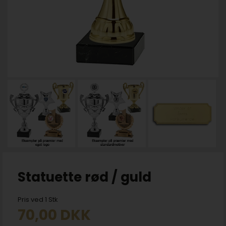
Statuette rød / guld
Pris ved 1 Stk
70,00
DKK