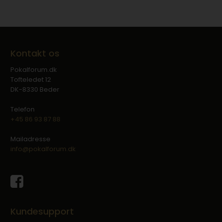
Kontakt os
Pokalforum.dk
Tofteledet 12
DK-8330 Beder
Telefon
+45 86 93 87 88
Mailadresse
info@pokalforum.dk
Kundesupport