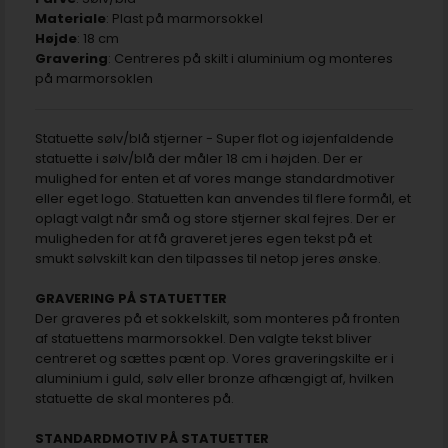
Materiale
: Plast på marmorsokkel
Højde
: 18 cm
Gravering
: Centreres på skilt i aluminium og monteres
på marmorsoklen
Statuette sølv/blå stjerner - Super flot og iøjenfaldende
statuette i sølv/blå der måler 18 cm i højden. Der er
mulighed for enten et af vores mange standardmotiver
eller eget logo. Statuetten kan anvendes til flere formål, et
oplagt valgt når små og store stjerner skal fejres. Der er
muligheden for at få graveret jeres egen tekst på et
smukt sølvskilt kan den tilpasses til netop jeres ønske.
GRAVERING PÅ STATUETTER
Der graveres på et sokkelskilt, som monteres på fronten
af statuettens marmorsokkel. Den valgte tekst bliver
centreret og sættes pænt op. Vores graveringskilte er i
aluminium i guld, sølv eller bronze afhængigt af, hvilken
statuette de skal monteres på.
STANDARDMOTIV PÅ STATUETTER