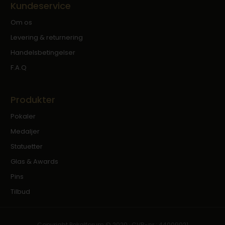
Kundeservice
Om os
Levering & returnering
Handelsbetingelser
F.A.Q
Produkter
Pokaler
Medaljer
Statuetter
Glas & Awards
Pins
Tilbud
Copyright Pokalforum © 2020 · CVR-nr.: 44009021