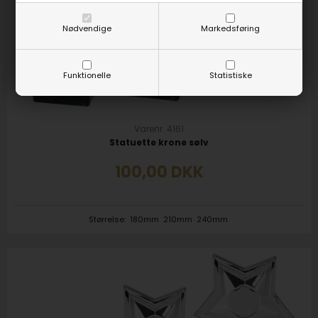
Nødvendige
Markedsføring
Funktionelle
Statistiske
Varenr. 4161
Statuette krone sølv
100,00
DKK
Størrelse:
180mm
210mm
240mm