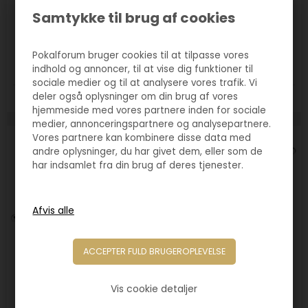
Varenr. 4170
Samtykke til brug af cookies
Statuette sølv/pink stjerner
60,00
DKK
Pokalforum bruger cookies til at tilpasse vores
indhold og annoncer, til at vise dig funktioner til
sociale medier og til at analysere vores trafik. Vi
deler også oplysninger om din brug af vores
Størrelse:
180mm
hjemmeside med vores partnere inden for sociale
medier, annonceringspartnere og analysepartnere.
Vores partnere kan kombinere disse data med
andre oplysninger, du har givet dem, eller som de
har indsamlet fra din brug af deres tjenester.
Vis cookie detaljer