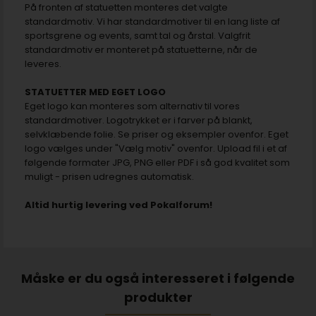
På fronten af statuetten monteres det valgte
standardmotiv. Vi har standardmotiver til en lang liste af
sportsgrene og events, samt tal og årstal. Valgfrit
standardmotiv er monteret på statuetterne, når de
leveres.
STATUETTER MED EGET LOGO
Eget logo kan monteres som alternativ til vores
standardmotiver. Logotrykket er i farver på blankt,
selvklæbende folie. Se priser og eksempler ovenfor. Eget
logo vælges under "Vælg motiv" ovenfor. Upload fil i et af
følgende formater JPG, PNG eller PDF i så god kvalitet som
muligt - prisen udregnes automatisk.
Altid hurtig levering ved Pokalforum!
Måske er du også interesseret i følgende
produkter