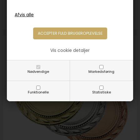
14,00
DKK
19,00
Farver:
Guld
Sølv
Bronze
SPAR
Vis cookie detaljer
39%
Nødvendige
Markedsføring
Funktionelle
Statistiske