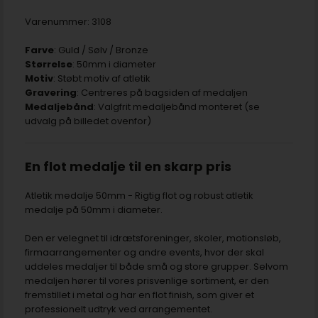
Varenummer:
3108
Farve
: Guld / Sølv / Bronze
Størrelse
: 50mm i diameter
Motiv
: Støbt motiv af atletik
Gravering
: Centreres på bagsiden af medaljen
Medaljebånd
: Valgfrit medaljebånd monteret (se
udvalg på billedet ovenfor)
En flot medalje til en skarp pris
Atletik medalje 50mm - Rigtig flot og robust atletik
medalje på 50mm i diameter.
Den er velegnet til idrætsforeninger, skoler, motionsløb,
firmaarrangementer og andre events, hvor der skal
uddeles medaljer til både små og store grupper. Selvom
medaljen hører til vores prisvenlige sortiment, er den
fremstillet i metal og har en flot finish, som giver et
professionelt udtryk ved arrangementet.