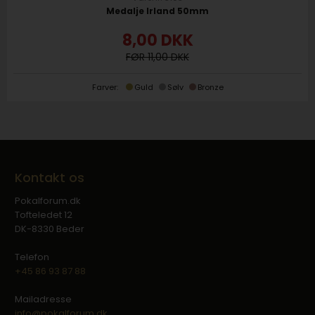
Medalje Irland 50mm
8,00
DKK
11,00
Farver:
Guld
Sølv
Bronze
Kontakt os
Pokalforum.dk
Tofteledet 12
DK-8330 Beder
Telefon
+45 86 93 87 88
Mailadresse
info@pokalforum.dk