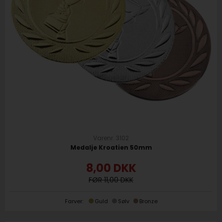
Varenr. 3102
Medalje Kroatien 50mm
8,00
DKK
11,00
Farver:
Guld
Sølv
Bronze