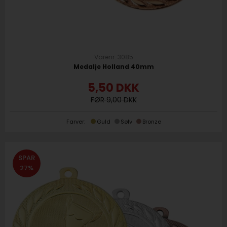
Varenr. 3085
Medalje Holland 40mm
5,50
DKK
9,00
Farver:
Guld
Sølv
Bronze
SPAR
27%