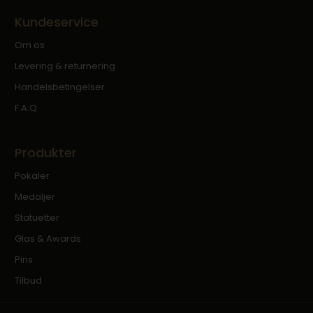
Kundeservice
Om os
Levering & returnering
Handelsbetingelser
F.A.Q
Produkter
Pokaler
Medaljer
Statuetter
Glas & Awards
Pins
Tilbud