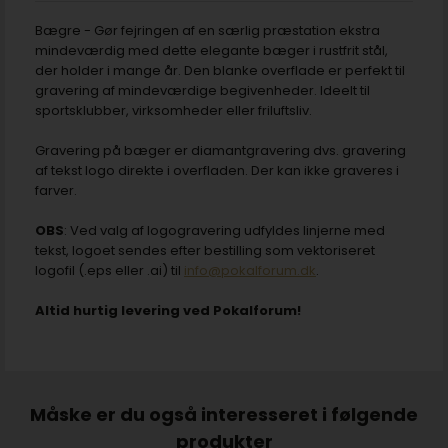
Bægre - Gør fejringen af en særlig præstation ekstra
mindeværdig med dette elegante bæger i rustfrit stål,
der holder i mange år. Den blanke overflade er perfekt til
gravering af mindeværdige begivenheder. Ideelt til
sportsklubber, virksomheder eller friluftsliv.
Gravering på bæger er diamantgravering dvs. gravering
af tekst logo direkte i overfladen. Der kan ikke graveres i
farver.
OBS
: Ved valg af logogravering udfyldes linjerne med
tekst, logoet sendes efter bestilling som vektoriseret
logofil (.eps eller .ai) til
info@pokalforum.dk
.
Altid hurtig levering ved Pokalforum!
Måske er du også interesseret i følgende
produkter