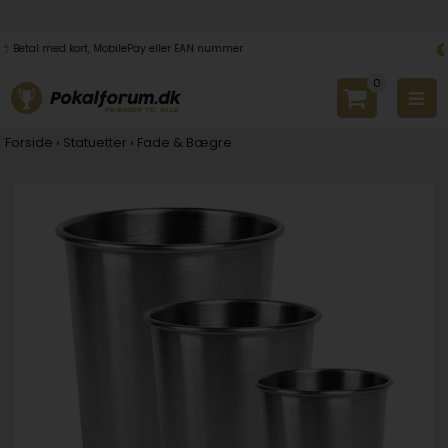
Hurtig levering fra dag til dag med GLS
0
Forside
›
Statuetter
›
Fade & Bægre