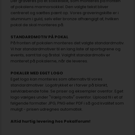
Der graveres på et sokkelskilt, som monteres på fronten
af pokalens marmorsokkel. Den valgte tekst bliver
centreret og sættes pænt op. Vores graveringskilte er i
aluminium i guld, sølv eller bronze afhængigt af, hvilken
pokal de skal monteres på.
STANDARDMOTIV PÅ POKAL
På fronten af pokalen monteres det valgte standardmotiv.
Vi har standardmotiver til en lang liste af sportsgrene og
events, samt tal og årstal. Valgfrit standardmotiv er
monteret på pokalerne, når de leveres.
POKALER MED EGET LOGO
Eget logo kan monteres som alternativ til vores
standardmotiver. Logotrykket er i farver på blankt,
selvklæbende folie. Se priser og eksempler ovenfor. Eget
logo vælges under "Vælg motiv" ovenfor. Upload fil i et af
følgende formater JPG, PNG eller PDF i så god kvalitet som
muligt - prisen udregnes automatisk.
Altid hurtig levering hos Pokalforum!