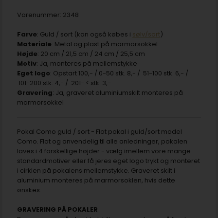
Varenummer:
2348
Farve
: Guld / sort (kan også købes i
sølv/sort
)
Materiale
: Metal og plast på marmorsokkel
Højde
: 20 cm / 21,5 cm / 24 cm / 25,5 cm
Motiv
: Ja, monteres på mellemstykke
Eget logo
: Opstart 100,- / 0-50 stk. 8,- / 51-100 stk. 6,- /
101-200 stk. 4,- / 201- < stk. 3,-
Gravering
: Ja, graveret aluminiumskilt monteres på
marmorsokkel
Pokal Como guld / sort - Flot pokal i guld/sort model
Como. Flot og anvendelig til alle anledninger, pokalen
laves i 4 forskellige højder - vælg imellem vore mange
standardmotiver eller få jeres eget logo trykt og monteret
i cirklen på pokalens mellemstykke. Graveret skilt i
aluminium monteres på marmorsoklen, hvis dette
ønskes.
GRAVERING PÅ POKALER