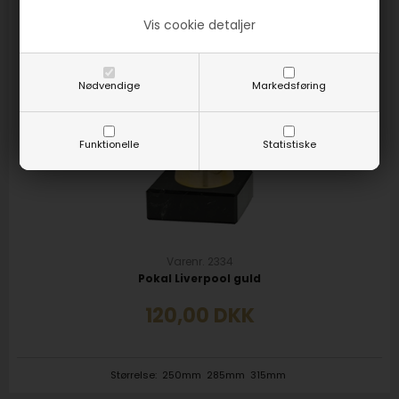
Vis cookie detaljer
Nødvendige
Markedsføring
Funktionelle
Statistiske
Varenr. 2334
Pokal Liverpool guld
120,00
DKK
Størrelse:
250mm
285mm
315mm