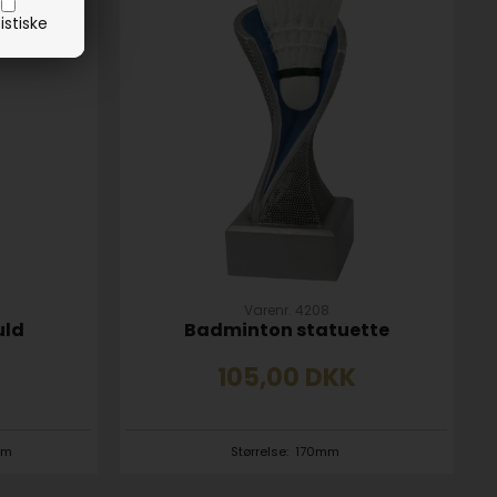
istiske
Varenr. 4208
uld
Badminton statuette
105,00
DKK
mm
Størrelse:
170mm