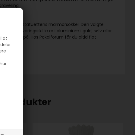
gravering.
 fronten på statuettens marmorsokkel. Den valgte
ores graveringsskilte er i aluminium i guld, sølv eller
 monteres på. Hos Pokalforum får du altid flot
l at
 deler
ere
har
e produkter