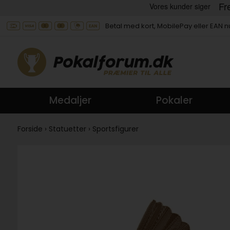
Betal med kort, MobilePay eller EAN
Medaljer
Pokaler
Forside
›
Statuetter
›
Sportsfigurer