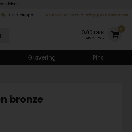
Kundesupport: tlf.
+45 86 93 87 88
eller
info@pokalforum.dk
0
0,00 DKK
VIS KURV
Gravering
Pins
on bronze