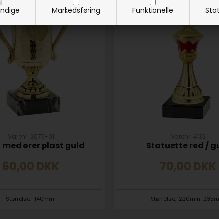
ndige
Markedsføring
Funktionelle
Stat
Varenr. 2075-01
Varenr. 4132
 med ører plast guld
Statuette rød / g
60,00
DKK
70,00
DKK
Størrelse:
140mm
Størrelse:
220mm
235