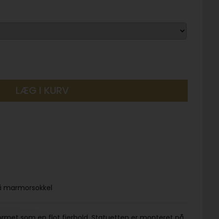
LÆG I KURV
 på marmorsokkel
ormet som en flot fjerbold. Statuetten er monteret på