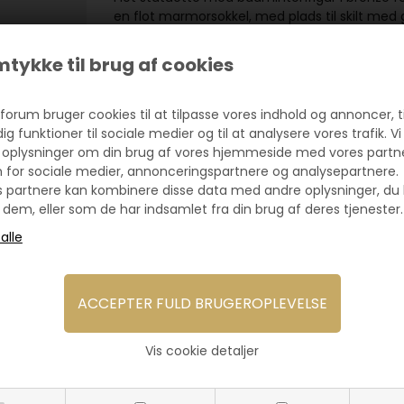
en flot marmorsokkel, med plads til skilt med 
GRAVERING PÅ STATUETTER
tykke til brug af cookies
Der graveres på et sokkelskilt, som påsættes
graveringstekst centreres og sættes pænt op. V
bronze afhængigt af hvilken statuette de skal
forum bruger cookies til at tilpasse vores indhold og annoncer, ti
gravering til en fast lav enhedspris pr. skilt.
dig funktioner til sociale medier og til at analysere vores trafik. Vi
 oplysninger om din brug af vores hjemmeside med vores partn
Altid hurtig levering hos Pokalforum!
n for sociale medier, annonceringspartnere og analysepartnere.
s partnere kan kombinere disse data med andre oplysninger, du 
 dem, eller som de har indsamlet fra din brug af deres tjenester.
u også interesseret i følgend
Vis cookie detaljer