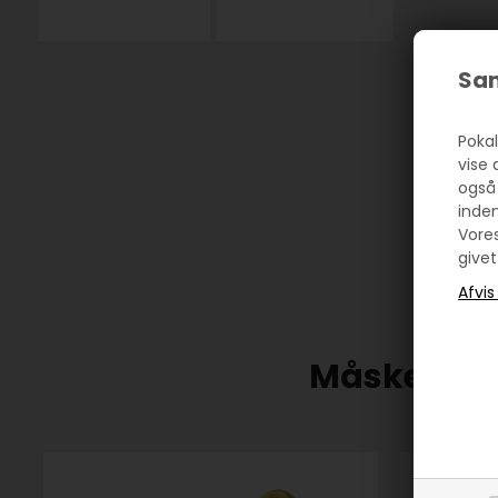
Sam
Pokal
vise 
også
inde
Vore
givet
Måske er d