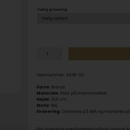
Vælg gravering
Varenummer:
4038-03
Farve
: Bronze
Materiale
: Plast på marmorsokkel
Højde
: 10,5 cm,
Motiv
: Nej
Gravering
: Centreres på skilt og monteres
Flot statuette med badmintonfigur i bronze f