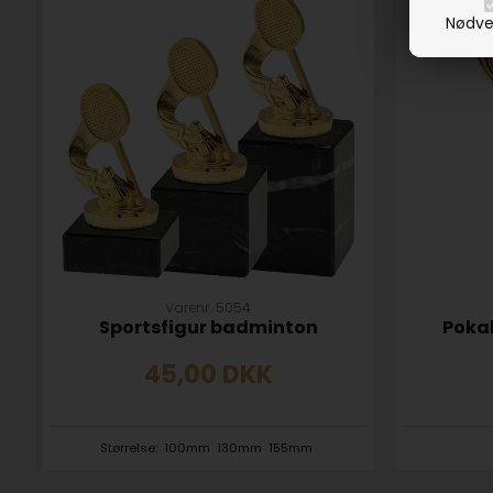
Nødve
Varenr. 5054
Sportsfigur badminton
Pokal
45,00
DKK
Størrelse:
100mm
130mm
155mm