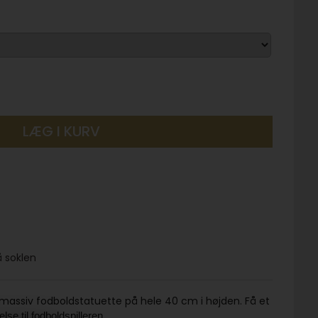
LÆG I KURV
å soklen
g massiv fodboldstatuette på hele 40 cm i højden. Få et
lse til fodboldspilleren.