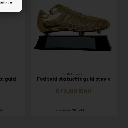
istiske
Varenr. 4223
te guld
Fodbold statuette guld støvle
675,00
DKK
70mm
Størrelse:
260x150mm