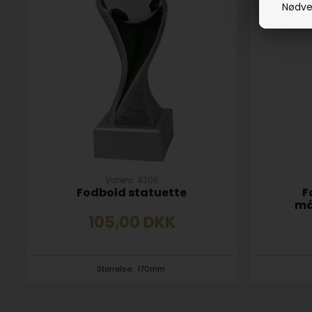
Nødve
Varenr. 4205
Fodbold statuette
F
må
105,00
DKK
Størrelse:
170mm