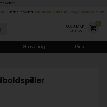
Kundesupport: tlf.
+45 86 93 87 88
eller
info@pokalforum.dk
0
0,00 DKK
VIS KURV
Gravering
Pins
dboldspiller