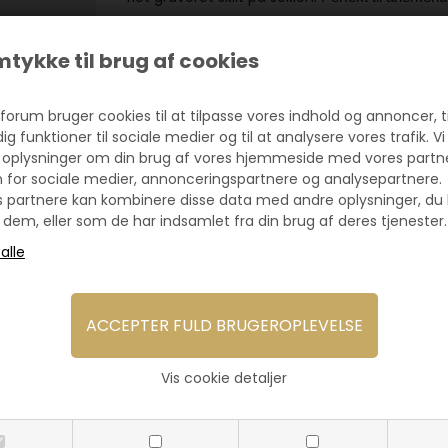
GRAVERING PÅ STATUETTER
tykke til brug af cookies
Der graveres på et sokkelskilt, som påsættes 
graveringstekst centreres og sættes pænt op. V
bronze afhængigt af hvilken statuette de skal
forum bruger cookies til at tilpasse vores indhold og annoncer, ti
gravering til en fast lav enhedspris pr. skilt.
dig funktioner til sociale medier og til at analysere vores trafik. Vi
 oplysninger om din brug af vores hjemmeside med vores partn
Altid hurtig levering ved Pokalforum!
n for sociale medier, annonceringspartnere og analysepartnere.
s partnere kan kombinere disse data med andre oplysninger, du 
 dem, eller som de har indsamlet fra din brug af deres tjenester.
u også interesseret i følgend
Vis cookie detaljer