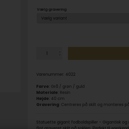
Vælg gravering
Varenummer:
4022
Farve
: Grå / grøn / guld
Materiale
: Resin
Højde
: 40 cm
Gravering
: Centreres på skilt og monteres p
Statuette gigant fodboldspiller - Gigantisk o
flot graveret skilt på soklen.
Perfekt til anerkende