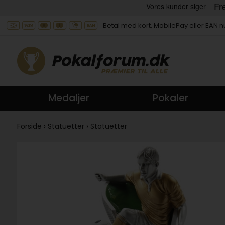
Betal med kort, MobilePay eller EAN
Medaljer
Pokaler
Forside
›
Statuetter
›
Statuetter