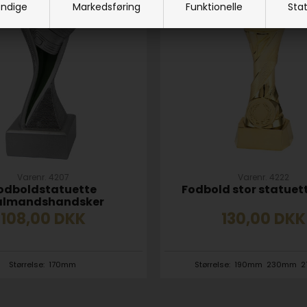
ndige
Markedsføring
Funktionelle
Stat
Varenr. 4207
Varenr. 4222
odboldstatuette
Fodbold stor statuet
lmandshandsker
108,00
DKK
130,00
DKK
Størrelse:
170mm
Størrelse:
190mm
230mm
2