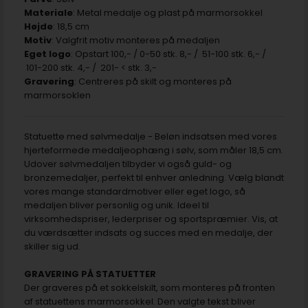
Materiale
: Metal medalje og plast på marmorsokkel
Højde
: 18,5 cm
Motiv
: Valgfrit motiv monteres på medaljen
Eget logo
: Opstart 100,- / 0-50 stk. 8,- / 51-100 stk. 6,- /
101-200 stk. 4,- / 201- < stk. 3,-
Gravering
: Centreres på skilt og monteres på
marmorsoklen
Statuette med sølvmedalje - Beløn indsatsen med vores
hjerteformede medaljeophæng i sølv, som måler 18,5 cm.
Udover sølvmedaljen tilbyder vi også guld- og
bronzemedaljer, perfekt til enhver anledning. Vælg blandt
vores mange standardmotiver eller eget logo, så
medaljen bliver personlig og unik. Ideel til
virksomhedspriser, lederpriser og sportspræmier. Vis, at
du værdsætter indsats og succes med en medalje, der
skiller sig ud.
GRAVERING PÅ STATUETTER
Der graveres på et sokkelskilt, som monteres på fronten
af statuettens marmorsokkel. Den valgte tekst bliver