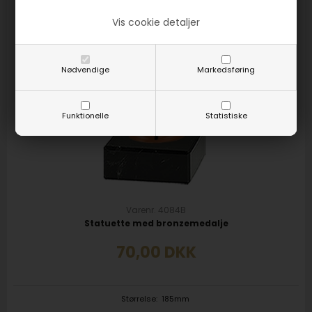
Vis cookie detaljer
Nødvendige
Markedsføring
Funktionelle
Statistiske
Varenr. 4084B
Statuette med bronzemedalje
70,00
DKK
Størrelse:
185mm