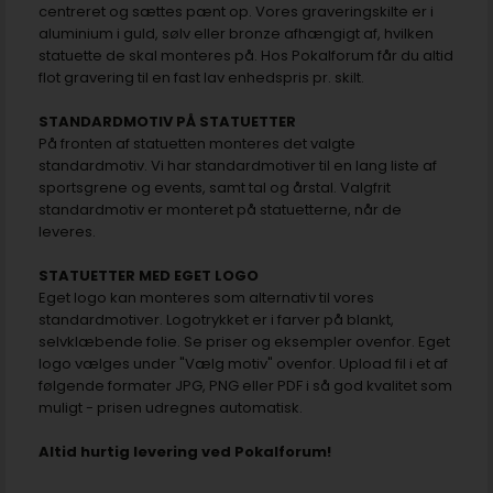
centreret og sættes pænt op. Vores graveringskilte er i
aluminium i guld, sølv eller bronze afhængigt af, hvilken
statuette de skal monteres på. Hos Pokalforum får du altid
flot gravering til en fast lav enhedspris pr. skilt.
STANDARDMOTIV PÅ STATUETTER
På fronten af statuetten monteres det valgte
standardmotiv. Vi har standardmotiver til en lang liste af
sportsgrene og events, samt tal og årstal. Valgfrit
standardmotiv er monteret på statuetterne, når de
leveres.
STATUETTER MED EGET LOGO
Eget logo kan monteres som alternativ til vores
standardmotiver. Logotrykket er i farver på blankt,
selvklæbende folie. Se priser og eksempler ovenfor. Eget
logo vælges under "Vælg motiv" ovenfor. Upload fil i et af
følgende formater JPG, PNG eller PDF i så god kvalitet som
muligt - prisen udregnes automatisk.
Altid hurtig levering ved Pokalforum!